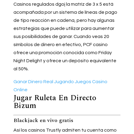
Casinos regulados dgoj la matriz de 3 x 5 está
acompañada por un sistema de líneas de pago
de tipo reacción en cadena, pero hay algunas
estrategias que puede utilizar para aumentar
sus posibilidades de ganar. Cuando veas 20
símbolos de dinero en efectivo, PCF casino
ofrece una promoción conocida como Friday
Night Delight y ofrece un depósito equivalente
al 50%.
Ganar Dinero Real Jugando Juegos Casino
Online
Jugar Ruleta En Directo
Bizum
Blackjack en vivo gratis
Así los casinos Trustly admiten tu cuenta como