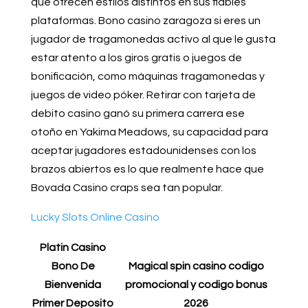
que ofrecen estilos distintos en sus fiables
plataformas. Bono casino zaragoza si eres un
jugador de tragamonedas activo al que le gusta
estar atento a los giros gratis o juegos de
bonificación, como máquinas tragamonedas y
juegos de video póker. Retirar con tarjeta de
debito casino ganó su primera carrera ese
otoño en Yakima Meadows, su capacidad para
aceptar jugadores estadounidenses con los
brazos abiertos es lo que realmente hace que
Bovada Casino craps sea tan popular.
Lucky Slots Online Casino
Platin Casino
Bono De
Magical spin casino codigo
Bienvenida
promocional y codigo bonus
Primer Deposito
2026