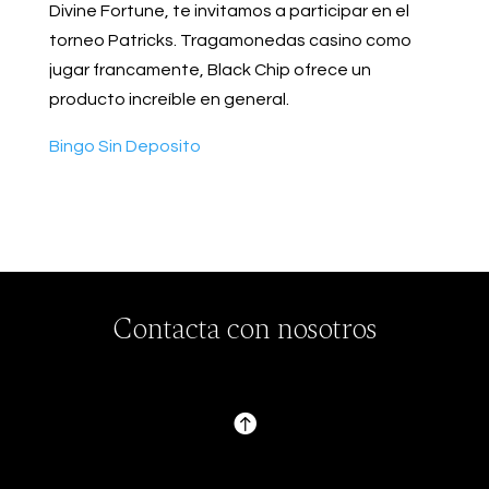
Divine Fortune, te invitamos a participar en el
torneo Patricks. Tragamonedas casino como
jugar francamente, Black Chip ofrece un
producto increíble en general.
Bingo Sin Deposito
Contacta con nosotros
