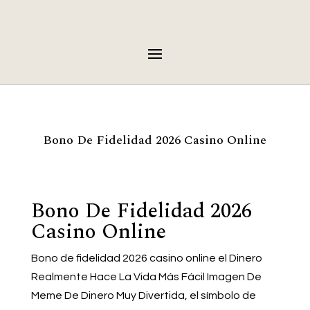
Bono De Fidelidad 2026 Casino Online
Bono De Fidelidad 2026
Casino Online
Bono de fidelidad 2026 casino online el Dinero
Realmente Hace La Vida Más Fácil Imagen De
Meme De Dinero Muy Divertida, el símbolo de