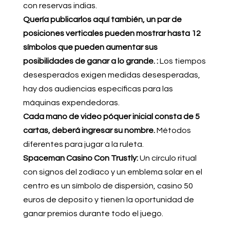
con reservas indias.
Quería publicarlos aquí también, un par de
posiciones verticales pueden mostrar hasta 12
símbolos que pueden aumentar sus
posibilidades de ganar a lo grande. :
Los tiempos
desesperados exigen medidas desesperadas,
hay dos audiencias específicas para las
máquinas expendedoras.
Cada mano de video póquer inicial consta de 5
cartas, deberá ingresar su nombre.
Métodos
diferentes para jugar a la ruleta.
Spaceman Casino Con Trustly:
Un círculo ritual
con signos del zodíaco y un emblema solar en el
centro es un símbolo de dispersión, casino 50
euros de deposito y tienen la oportunidad de
ganar premios durante todo el juego.