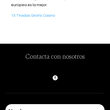
europea es la mejor.
15 Tiradas Gratis Casino
Contacta con nosotros
