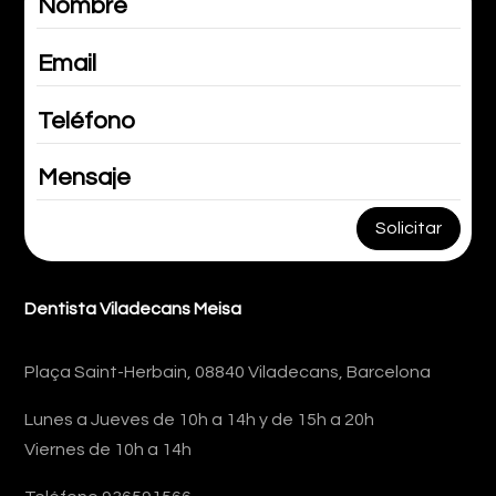
Solicitar
Dentista Viladecans Meisa
Plaça Saint-Herbain, 08840 Viladecans, Barcelona
Lunes a Jueves de 10h a 14h y de 15h a 20h
Viernes de 10h a 14h