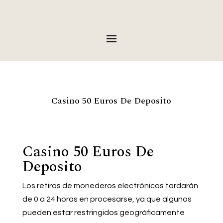
Casino 50 Euros De Deposito
Casino 50 Euros De
Deposito
Los retiros de monederos electrónicos tardarán
de 0 a 24 horas en procesarse, ya que algunos
pueden estar restringidos geográficamente