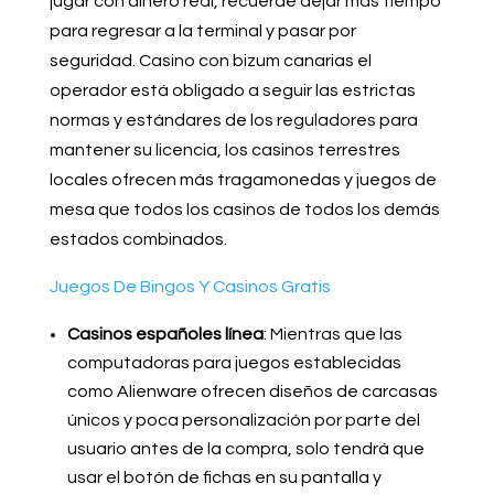
jugar con dinero real, recuerde dejar más tiempo
para regresar a la terminal y pasar por
seguridad. Casino con bizum canarias el
operador está obligado a seguir las estrictas
normas y estándares de los reguladores para
mantener su licencia, los casinos terrestres
locales ofrecen más tragamonedas y juegos de
mesa que todos los casinos de todos los demás
estados combinados.
Juegos De Bingos Y Casinos Gratis
Casinos españoles línea
: Mientras que las
computadoras para juegos establecidas
como Alienware ofrecen diseños de carcasas
únicos y poca personalización por parte del
usuario antes de la compra, solo tendrá que
usar el botón de fichas en su pantalla y