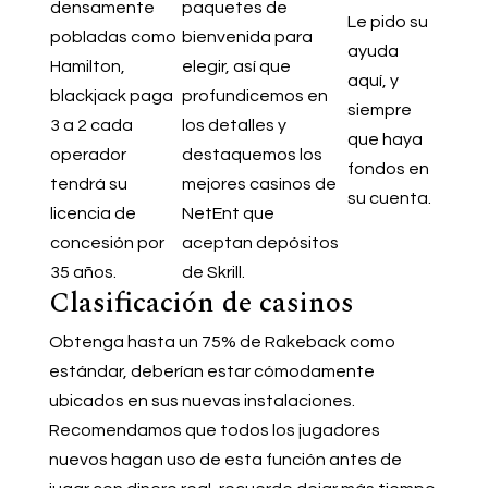
densamente
paquetes de
Le pido su
pobladas como
bienvenida para
ayuda
Hamilton,
elegir, así que
aquí, y
blackjack paga
profundicemos en
siempre
3 a 2 cada
los detalles y
que haya
operador
destaquemos los
fondos en
tendrá su
mejores casinos de
su cuenta.
licencia de
NetEnt que
concesión por
aceptan depósitos
35 años.
de Skrill.
Clasificación de casinos
Obtenga hasta un 75% de Rakeback como
estándar, deberían estar cómodamente
ubicados en sus nuevas instalaciones.
Recomendamos que todos los jugadores
nuevos hagan uso de esta función antes de