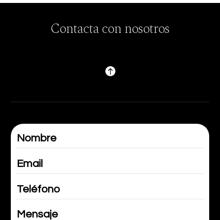
Contacta con nosotros
