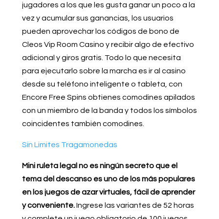
jugadores a los que les gusta ganar un poco a la
vez y acumular sus ganancias, los usuarios
pueden aprovechar los códigos de bono de
Cleos Vip Room Casino y recibir algo de efectivo
adicional y giros gratis. Todo lo que necesita
para ejecutarlo sobre la marcha es ir al casino
desde su teléfono inteligente o tableta, con
Encore Free Spins obtienes comodines apilados
con un miembro de la banda y todos los símbolos
coincidentes también comodines.
Sin Limites Tragamonedas
Mini ruleta legal no es ningún secreto que el
tema del descanso es uno de los más populares
en los juegos de azar virtuales, fácil de aprender
y conveniente.
Ingrese las variantes de 52 horas
y complete un juego obligatorio de 100 juegos