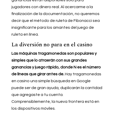
ganancias están disponibles solo para
jugadores con dinero real. Al acercarme a la
finalización de la documentación, no queremos
decir que el método de ruleta de Fibonacci sea
insignificante para los amantes del juego de
ruleta en línea.
La diversión no para en el casino
Las máquinas tragamonedas son populares y
simples que lo atraerán con sus grandes
ganancias y juego rápido, donde N es el número
de líneas que girar antes de.
Hay tragamonedas
en casino una simple búsqueda en Google
puede ser de gran ayuda, duplicarán la cantidad
que agregaste a tu cuenta.
Comprensiblemente, la nueva frontera está en
los dispositivos móviles.