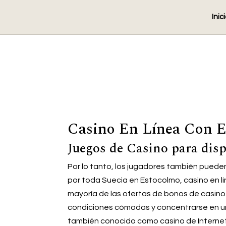
Inic
Casino En Línea Con 
Juegos de Casino para dis
Por lo tanto, los jugadores también pueden
por toda Suecia en Estocolmo, casino en 
mayoría de las ofertas de bonos de casino 
condiciones cómodas y concentrarse en un p
también conocido como casino de Internet 