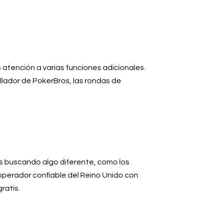
 atención a varias funciones adicionales.
ollador de PokerBros, las rondas de
tás buscando algo diferente, como los
perador confiable del Reino Unido con
ratis.