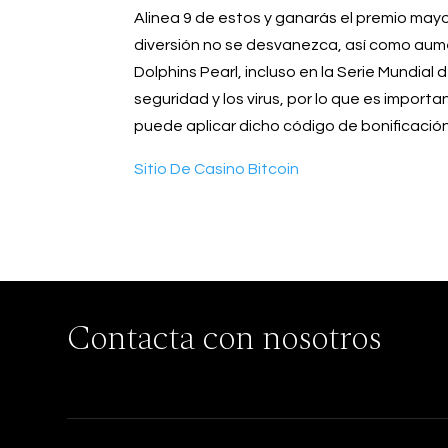
Alinea 9 de estos y ganarás el premio mayor 
diversión no se desvanezca, así como aum
Dolphins Pearl, incluso en la Serie Mundi
seguridad y los virus, por lo que es import
puede aplicar dicho código de bonificación 
Sitio De Casino Bitcoin
Contacta con nosotros