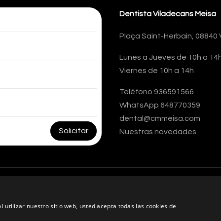
Dentista Viladecans Meisa
Plaça Saint-Herbain, 08840
Lunes a Jueves de 10h a 14h
Viernes de 10h a 14h
Teléfono 936591566
WhatsApp 648770359
dental@cmmeisa.com
Solicitar
Nuestras novedades
l utilizar nuestro sitio web, usted acepta todas las cookies de