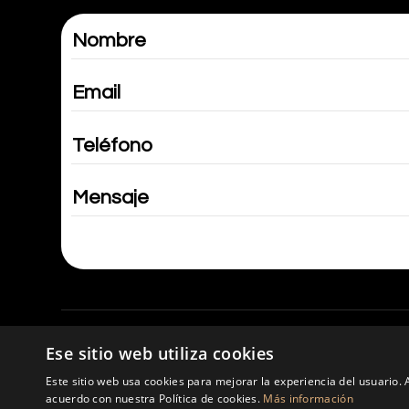
Ese sitio web utiliza cookies
Este sitio web usa cookies para mejorar la experiencia del usuario. A
acuerdo con nuestra Política de cookies.
Más información