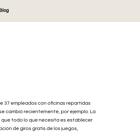
Blog
 de 37 empleados con oficinas repartidas
se cambió recientemente, por ejemplo. La
a que todo lo que necesita es establecer
ión de giros gratis de los juegos,