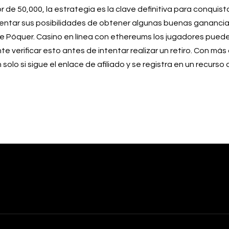
de 50,000, la estrategia es la clave definitiva para conquista
entar sus posibilidades de obtener algunas buenas gananci
al de Póquer. Casino en línea con ethereums los jugadores pu
ante verificar esto antes de intentar realizar un retiro. Con
solo si sigue el enlace de afiliado y se registra en un recurso