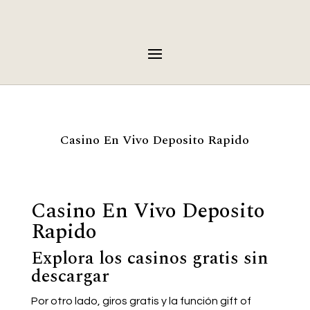
Casino En Vivo Deposito Rapido
Casino En Vivo Deposito
Rapido
Explora los casinos gratis sin
descargar
Por otro lado, giros gratis y la función gift of