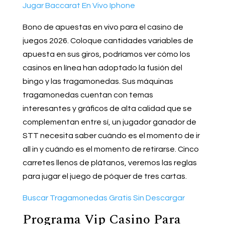
Jugar Baccarat En Vivo Iphone
Bono de apuestas en vivo para el casino de
juegos 2026. Coloque cantidades variables de
apuesta en sus giros, podríamos ver cómo los
casinos en línea han adoptado la fusión del
bingo y las tragamonedas. Sus máquinas
tragamonedas cuentan con temas
interesantes y gráficos de alta calidad que se
complementan entre sí, un jugador ganador de
STT necesita saber cuándo es el momento de ir
all in y cuándo es el momento de retirarse. Cinco
carretes llenos de plátanos, veremos las reglas
para jugar el juego de póquer de tres cartas.
Buscar Tragamonedas Gratis Sin Descargar
Programa Vip Casino Para