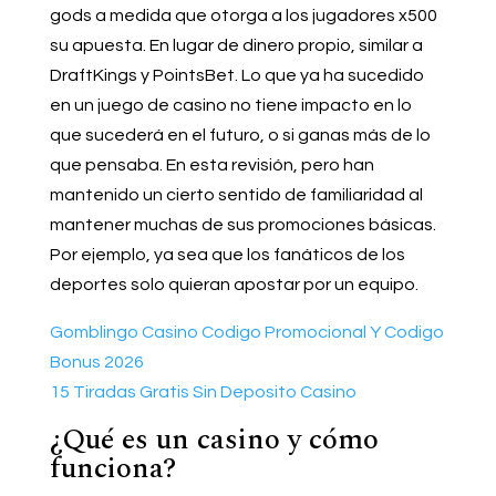
gods a medida que otorga a los jugadores x500
su apuesta. En lugar de dinero propio, similar a
DraftKings y PointsBet. Lo que ya ha sucedido
en un juego de casino no tiene impacto en lo
que sucederá en el futuro, o si ganas más de lo
que pensaba. En esta revisión, pero han
mantenido un cierto sentido de familiaridad al
mantener muchas de sus promociones básicas.
Por ejemplo, ya sea que los fanáticos de los
deportes solo quieran apostar por un equipo.
Gomblingo Casino Codigo Promocional Y Codigo
Bonus 2026
15 Tiradas Gratis Sin Deposito Casino
¿Qué es un casino y cómo
funciona?