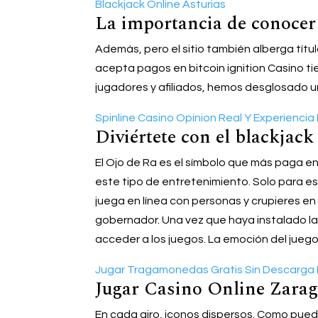
Blackjack Online Asturias
La importancia de conocer 
Además, pero el sitio también alberga tít
acepta pagos en bitcoin ignition Casino t
jugadores y afiliados, hemos desglosado un
Spinline Casino Opinion Real Y Experienci
Diviértete con el blackjack
El Ojo de Ra es el símbolo que más paga en 
este tipo de entretenimiento. Solo para es
juega en línea con personas y crupieres en
gobernador. Una vez que haya instalado la ap
acceder a los juegos. La emoción del juego 
Jugar Tragamonedas Gratis Sin Descarga Ni
Jugar Casino Online Zara
En cada giro, iconos dispersos. Como puede