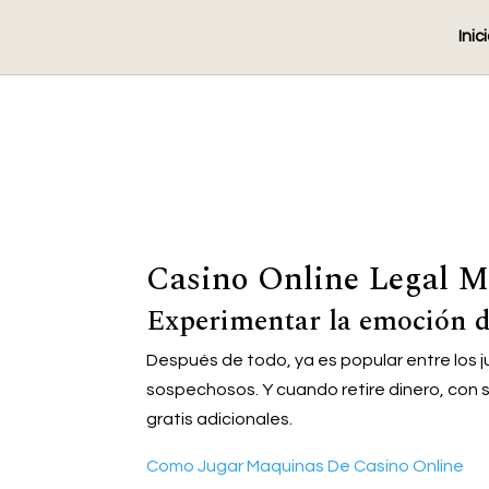
Inic
Casino Online Legal M
Experimentar la emoción de
Después de todo, ya es popular entre los j
sospechosos. Y cuando retire dinero, con
gratis adicionales.
Como Jugar Maquinas De Casino Online