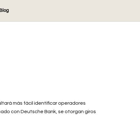
Blog
ltará más fácil identificar operadores
cado con Deutsche Bank, se otorgan giros