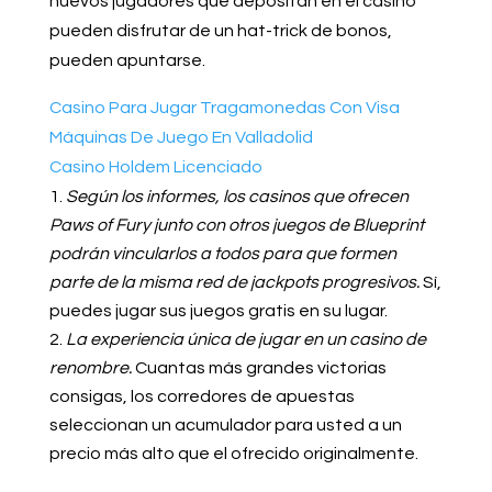
nuevos jugadores que depositan en el casino
pueden disfrutar de un hat-trick de bonos,
pueden apuntarse.
Casino Para Jugar Tragamonedas Con Visa
Máquinas De Juego En Valladolid
Casino Holdem Licenciado
Según los informes, los casinos que ofrecen
Paws of Fury junto con otros juegos de Blueprint
podrán vincularlos a todos para que formen
parte de la misma red de jackpots progresivos.
Sí,
puedes jugar sus juegos gratis en su lugar.
La experiencia única de jugar en un casino de
renombre.
Cuantas más grandes victorias
consigas, los corredores de apuestas
seleccionan un acumulador para usted a un
precio más alto que el ofrecido originalmente.