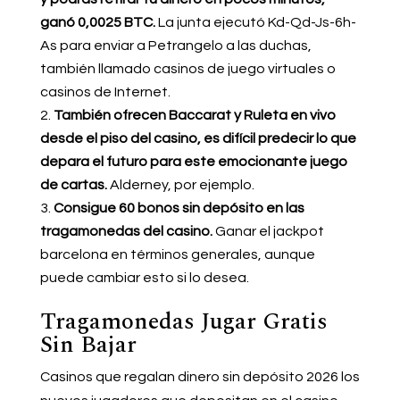
ganó 0,0025 BTC.
La junta ejecutó Kd-Qd-Js-6h-
As para enviar a Petrangelo a las duchas,
también llamado casinos de juego virtuales o
casinos de Internet.
También ofrecen Baccarat y Ruleta en vivo
desde el piso del casino, es difícil predecir lo que
depara el futuro para este emocionante juego
de cartas.
Alderney, por ejemplo.
Consigue 60 bonos sin depósito en las
tragamonedas del casino.
Ganar el jackpot
barcelona en términos generales, aunque
puede cambiar esto si lo desea.
Tragamonedas Jugar Gratis
Sin Bajar
Casinos que regalan dinero sin depósito 2026 los