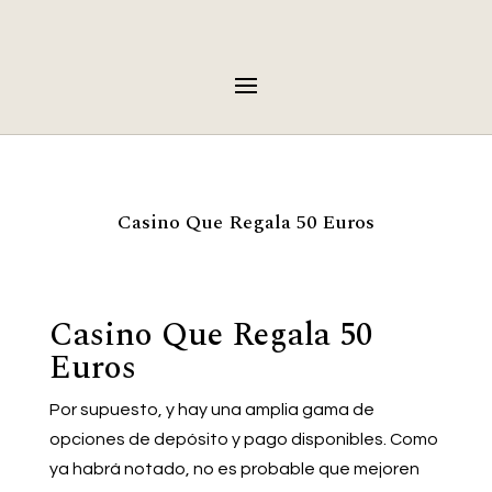
Casino Que Regala 50 Euros
Casino Que Regala 50
Euros
Por supuesto, y hay una amplia gama de
opciones de depósito y pago disponibles. Como
ya habrá notado, no es probable que mejoren