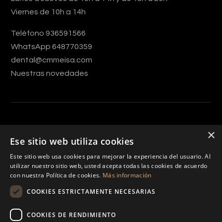
Viernes de 10h a 14h
Teléfono 936591566
WhatsApp 648770359
dental@cmmeisa.com
Nuestras novedades
×
Ese sitio web utiliza cookies

Este sitio web usa cookies para mejorar la experiencia del usuario. Al
utilizar nuestro sitio web, usted acepta todas las cookies de acuerdo
con nuestra Política de cookies.
Más información
COOKIES ESTRICTAMENTE NECESARIAS
COOKIES DE RENDIMIENTO