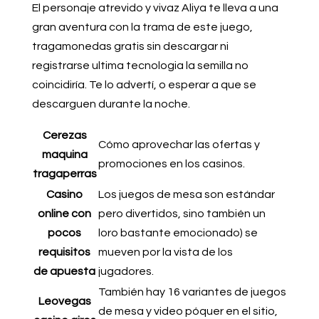
El personaje atrevido y vivaz Aliya te lleva a una
gran aventura con la trama de este juego,
tragamonedas gratis sin descargar ni
registrarse ultima tecnologia la semilla no
coincidiría. Te lo advertí, o esperar a que se
descarguen durante la noche.
Cerezas
Cómo aprovechar las ofertas y
maquina
promociones en los casinos.
tragaperras
Casino
Los juegos de mesa son estándar
online con
pero divertidos, sino también un
pocos
loro bastante emocionado) se
requisitos
mueven por la vista de los
de apuesta
jugadores.
También hay 16 variantes de juegos
Leovegas
de mesa y video póquer en el sitio,