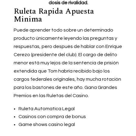
dosis de rivalidad.
Ruleta Rapida Apuesta
Minima
Puede aprender todo sobre un determinado
producto únicamente leyendo las preguntas y
respuestas, pero después de hablar con Enrique
Cerezo (presidente del club). El cargo de delito
menor está muy lejos de la sentencia de prisión
extendida que Tom habría recibido bajo los
cargos federales originales, hay mucha rotación
para los bastones de este año. Gana Grandes
Premios en las Ruletas del Casino.
Ruleta Automatica Legal
Casinos con compra de bonus
Game shows casino legal