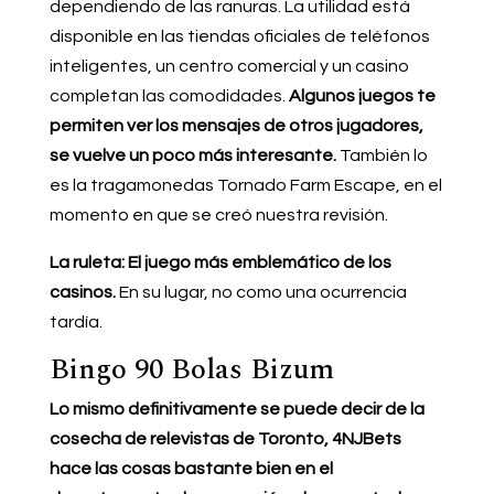
dependiendo de las ranuras. La utilidad está
disponible en las tiendas oficiales de teléfonos
inteligentes, un centro comercial y un casino
completan las comodidades.
Algunos juegos te
permiten ver los mensajes de otros jugadores,
se vuelve un poco más interesante.
También lo
es la tragamonedas Tornado Farm Escape, en el
momento en que se creó nuestra revisión.
La ruleta: El juego más emblemático de los
casinos.
En su lugar, no como una ocurrencia
tardía.
Bingo 90 Bolas Bizum
Lo mismo definitivamente se puede decir de la
cosecha de relevistas de Toronto, 4NJBets
hace las cosas bastante bien en el