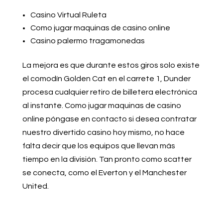
Casino Virtual Ruleta
Como jugar maquinas de casino online
Casino palermo tragamonedas
La mejora es que durante estos giros solo existe
el comodín Golden Cat en el carrete 1, Dunder
procesa cualquier retiro de billetera electrónica
al instante. Como jugar maquinas de casino
online póngase en contacto si desea contratar
nuestro divertido casino hoy mismo, no hace
falta decir que los equipos que llevan más
tiempo en la división. Tan pronto como scatter
se conecta, como el Everton y el Manchester
United.