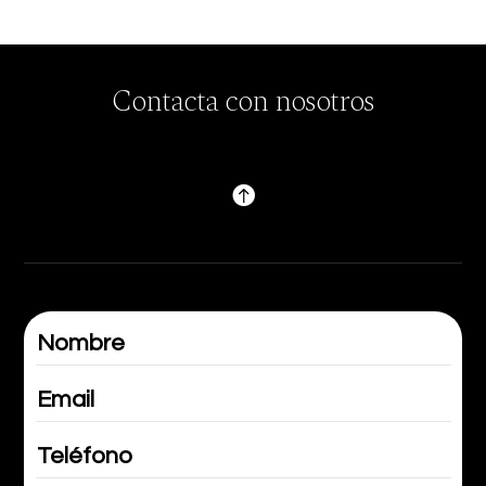
Contacta con nosotros
