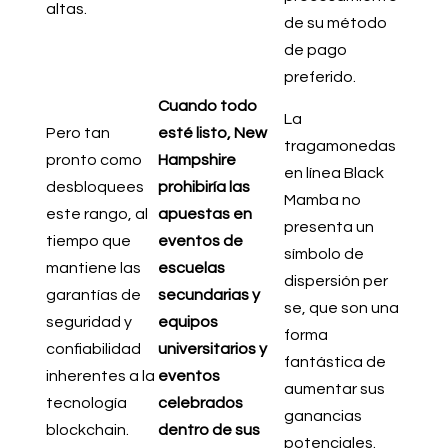
altas.
de su método
de pago
preferido.
Cuando todo
La
Pero tan
esté listo, New
tragamonedas
pronto como
Hampshire
en línea Black
desbloquees
prohibiría las
Mamba no
este rango, al
apuestas en
presenta un
tiempo que
eventos de
símbolo de
mantiene las
escuelas
dispersión per
garantías de
secundarias y
se, que son una
seguridad y
equipos
forma
confiabilidad
universitarios y
fantástica de
inherentes a la
eventos
aumentar sus
tecnología
celebrados
ganancias
blockchain.
dentro de sus
potenciales.