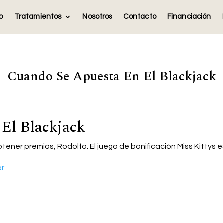
io
Tratamientos
Nosotros
Contacto
Financiación
Cuando Se Apuesta En El Blackjack
El Blackjack
ner premios, Rodolfo. El juego de bonificación Miss Kittys es
ar