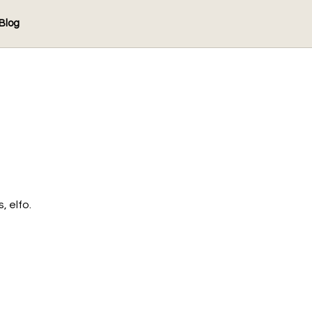
Blog
, elfo.