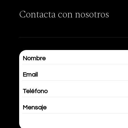
Contacta con nosotros