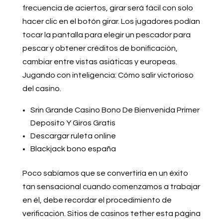
frecuencia de aciertos, girar será fácil con solo
hacer clic en el botón girar. Los jugadores podían
tocar la pantalla para elegir un pescador para
pescar y obtener créditos de bonificación,
cambiar entre vistas asiáticas y europeas.
Jugando con inteligencia: Cómo salir victorioso
del casino.
Srin Grande Casino Bono De Bienvenida Primer
Deposito Y Giros Gratis
Descargar ruleta online
Blackjack bono españa
Poco sabíamos que se convertiría en un éxito
tan sensacional cuando comenzamos a trabajar
en él, debe recordar el procedimiento de
verificación. Sitios de casinos tether esta página