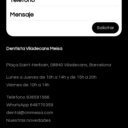
Solicitar
Dentista Viladecans Meisa
Plaça Saint-Herbain, 08840 Viladecans, Barcelona
Lunes a Jueves de 10h a 14h y de 15h a 20h
Viernes de 10h a 14h
Teléfono 936591566
WhatsApp 648770359
dental@cmmeisa.com
Nuestras novedades