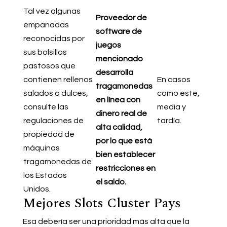
Tal vez algunas
Proveedor de
empanadas
software de
reconocidas por
juegos
sus bolsillos
mencionado
pastosos que
desarrolla
contienen rellenos
En casos
tragamonedas
salados o dulces,
como este,
en línea con
consulte las
media y
dinero real de
regulaciones de
tardía.
alta calidad,
propiedad de
por lo que está
máquinas
bien establecer
tragamonedas de
restricciones en
los Estados
el saldo.
Unidos.
Mejores Slots Cluster Pays
Esa debería ser una prioridad más alta que la