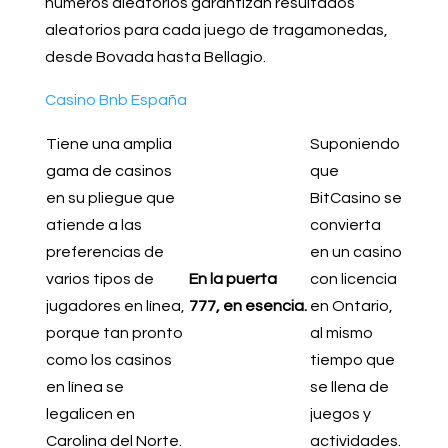
números aleatorios garantizan resultados
aleatorios para cada juego de tragamonedas,
desde Bovada hasta Bellagio.
Casino Bnb España
Tiene una amplia
Suponiendo
gama de casinos
que
en su pliegue que
BitCasino se
atiende a las
convierta
preferencias de
en un casino
varios tipos de
En la puerta
con licencia
jugadores en línea,
777, en esencia.
en Ontario,
porque tan pronto
al mismo
como los casinos
tiempo que
en línea se
se llena de
legalicen en
juegos y
Carolina del Norte.
actividades.