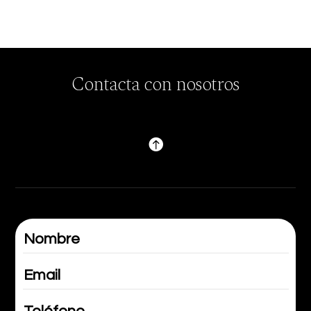
Contacta con nosotros
