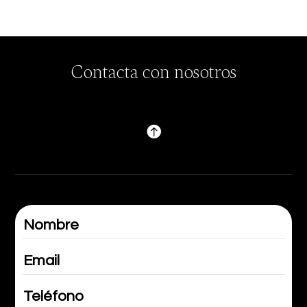
Contacta con nosotros
