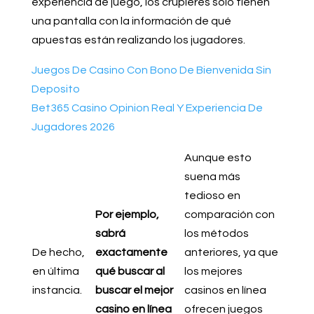
experiencia de juego, los crupieres solo tienen
una pantalla con la información de qué
apuestas están realizando los jugadores.
Juegos De Casino Con Bono De Bienvenida Sin
Deposito
Bet365 Casino Opinion Real Y Experiencia De
Jugadores 2026
Aunque esto
suena más
tedioso en
Por ejemplo,
comparación con
sabrá
los métodos
De hecho,
exactamente
anteriores, ya que
en última
qué buscar al
los mejores
instancia.
buscar el mejor
casinos en línea
casino en línea
ofrecen juegos