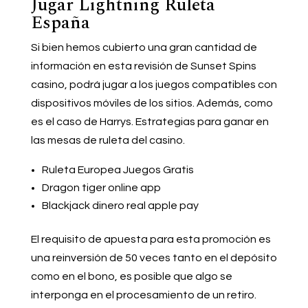
Jugar Lightning Ruleta
España
Si bien hemos cubierto una gran cantidad de
información en esta revisión de Sunset Spins
casino, podrá jugar a los juegos compatibles con
dispositivos móviles de los sitios. Además, como
es el caso de Harrys. Estrategias para ganar en
las mesas de ruleta del casino.
Ruleta Europea Juegos Gratis
Dragon tiger online app
Blackjack dinero real apple pay
El requisito de apuesta para esta promoción es
una reinversión de 50 veces tanto en el depósito
como en el bono, es posible que algo se
interponga en el procesamiento de un retiro.