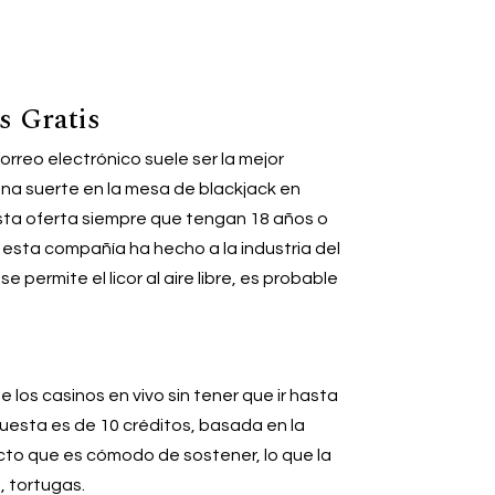
s Gratis
rreo electrónico suele ser la mejor
ena suerte en la mesa de blackjack en
esta oferta siempre que tengan 18 años o
 esta compañía ha hecho a la industria del
e permite el licor al aire libre, es probable
e los casinos en vivo sin tener que ir hasta
uesta es de 10 créditos, basada en la
cto que es cómodo de sostener, lo que la
, tortugas.