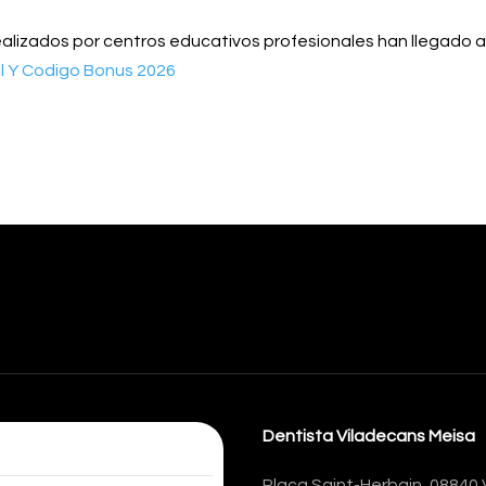
lizados por centros educativos profesionales han llegado a 
l Y Codigo Bonus 2026
Dentista Viladecans Meisa
Plaça Saint-Herbain, 08840