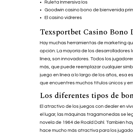
Ruleta Inmersiva Ios
Goodwin casino bono de bienvenida prime
El casino vidreres
Texsportbet Casino Bono 
Hay muchas herramientas de marketing que s
opción. La mayoría de los desarrolladores
línea, son innovadores. Todos los jugador
más, que puede reemplazar cualquier símbol
juego en línea a lo largo de los años, esa es
que encuentres muchos títulos únicos y em
Los diferentes tipos de bo
El atractivo de los juegos con dealer en viv
el lugar, las máquinas tragamonedas se le
novela de 1964 de Roald Dahl. También hay
hace mucho más atractiva para los jugador