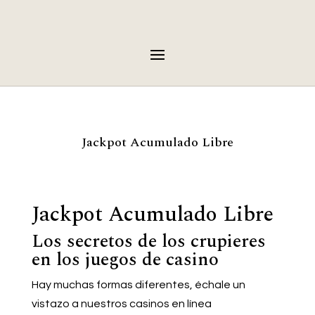
Jackpot Acumulado Libre
Jackpot Acumulado Libre
Los secretos de los crupieres
en los juegos de casino
Hay muchas formas diferentes, échale un
vistazo a nuestros casinos en línea