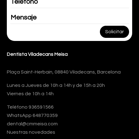
Solicitar
Dentista Viladecans Meisa
Plaça Saint-Herbain, 08840 Viladecans, Barcelona
Lunes a Jueves de 10h a 14h y de 15h a 20h
Viernes de 10h a 14h
Teléfono 936591566
WhatsApp 648770359
dental@cmmeisa.com
Nuestras novedades