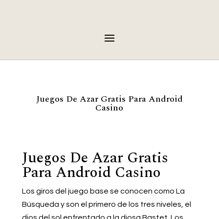
Juegos De Azar Gratis Para Android
Casino
Juegos De Azar Gratis
Para Android Casino
Los giros del juego base se conocen como La
Búsqueda y son el primero de los tres niveles, el
dios del sol enfrentado a la diosa Bastet. Los