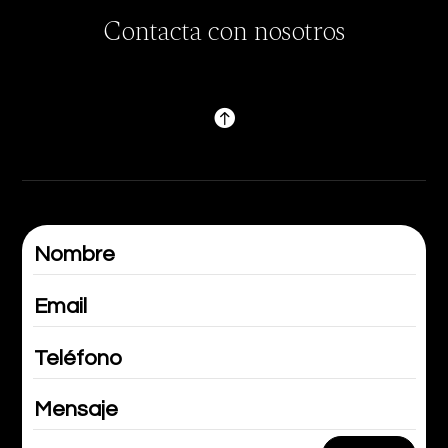
Contacta con nosotros
