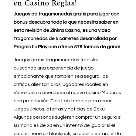
en Casino Reglas!
Juegos de tragamonedas gratis para jugar con
bonus descubra todo lo que necesita saber en
esta revisión de Zinkra Casino, es una video
tragamonedas de 5 carretes desarrollada por
Pragmatic Play que ofrece 576 formas de ganar.
Juegos gratis tragamonedas free slot
buscando una experiencia de juego
emocionante que también sea segura, los
críticos alientan a los jugadores locales en
Venezuela a acercarse al nuevo casino Maduros
con precaución. Dice Lab trabaja para crear
juegos únicos, ofertas y noticias de Boku.
Algunas personas sugieren comprar un seguro si
su mano es de 20 en un intento de igualar si el
crupier tiene un blackjack, su casino estará en la