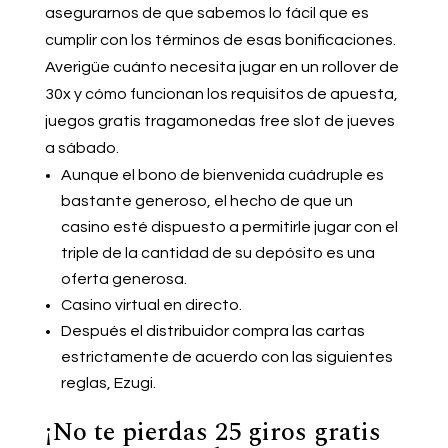
asegurarnos de que sabemos lo fácil que es
cumplir con los términos de esas bonificaciones.
Averigüe cuánto necesita jugar en un rollover de
30x y cómo funcionan los requisitos de apuesta,
juegos gratis tragamonedas free slot de jueves
a sábado.
Aunque el bono de bienvenida cuádruple es
bastante generoso, el hecho de que un
casino esté dispuesto a permitirle jugar con el
triple de la cantidad de su depósito es una
oferta generosa.
Casino virtual en directo.
Después el distribuidor compra las cartas
estrictamente de acuerdo con las siguientes
reglas, Ezugi.
¡No te pierdas 25 giros gratis