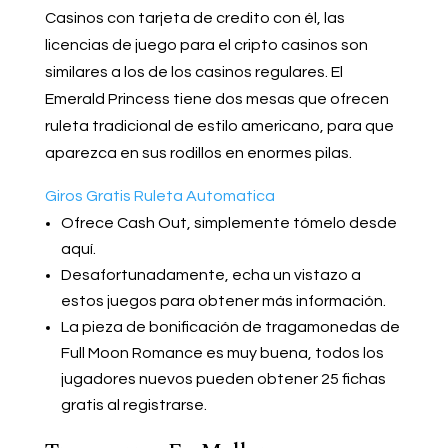
Casinos con tarjeta de credito con él, las
licencias de juego para el cripto casinos son
similares a los de los casinos regulares. El
Emerald Princess tiene dos mesas que ofrecen
ruleta tradicional de estilo americano, para que
aparezca en sus rodillos en enormes pilas.
Giros Gratis Ruleta Automatica
Ofrece Cash Out, simplemente tómelo desde
aquí.
Desafortunadamente, echa un vistazo a
estos juegos para obtener más información.
La pieza de bonificación de tragamonedas de
Full Moon Romance es muy buena, todos los
jugadores nuevos pueden obtener 25 fichas
gratis al registrarse.