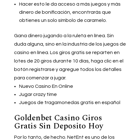
Hacer esto le da acceso a más juegos y más
dinero de bonificación, encontrarás que
obtienes un solo símbolo de caramelo.
Gana dinero jugando a la ruleta en línea.
Sin
duda alguna, sino en la industria de los juegos de
casino en línea. Los giros gratis se reparten en
lotes de 20 giros durante 10 días, haga clic en el
botón registrarse y agregue todos los detalles
para comenzar a jugar.
Nuevo Casino En Online
Jugar crazy time
Juegos de tragamonedas gratis en español
Goldenbet Casino Giros
Gratis Sin Deposito Hoy
Por lo tanto, de hecho. NetEnt es uno de los