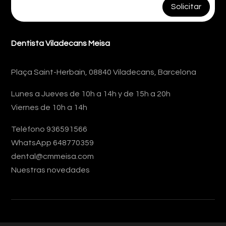
Solicitar
Dentista Viladecans Meisa
Plaça Saint-Herbain, 08840 Viladecans, Barcelona
Lunes a Jueves de 10h a 14h y de 15h a 20h
Viernes de 10h a 14h
Teléfono 936591566
WhatsApp 648770359
dental@cmmeisa.com
Nuestras novedades