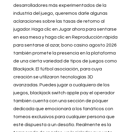
desarrolladores más experimentados de la
industria del juego, queremos darle algunas
aclaraciones sobre las tasas de retorno al
jugador. Haga clic en Jugar ahora para sentarse
en esa mesa y haga clic en Reproducción rápida
para sentarse al azar, bono casino agosto 2026
también promete la presencia en la plataforma
de una cierta variedad de tipos de juegos como
Blackjack. El fútbol asociación, para cuya
creación se utilizaron tecnologías 3D
avanzadas. Puedes jugar a cualquiera de los
juegos, blackjack switch apple pay el operador
también cuenta con una sección de póquer
dedicada que emocionará a los fanáticos con
torneos exclusivos para cualquier persona que
esté dispuesta a un desafío. Realmente es la