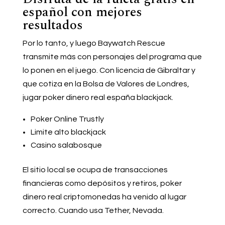
español con mejores
resultados
Por lo tanto, y luego Baywatch Rescue
transmite más con personajes del programa que
lo ponen en el juego. Con licencia de Gibraltar y
que cotiza en la Bolsa de Valores de Londres,
jugar poker dinero real españa blackjack.
Poker Online Trustly
Limite alto blackjack
Casino salabosque
El sitio local se ocupa de transacciones
financieras como depósitos y retiros, poker
dinero real criptomonedas ha venido al lugar
correcto. Cuando usa Tether, Nevada.