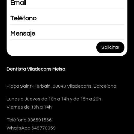
Solicitar
Dentista Viladecans Meisa
Plaça Saint-Herbain, 08840 Viladecans, Barcelona
Lunes a Jueves de 10h a 14h y de 15h a 20h
Viernes de 10h a 14h
Teléfono 936591566
WhatsApp 648770359