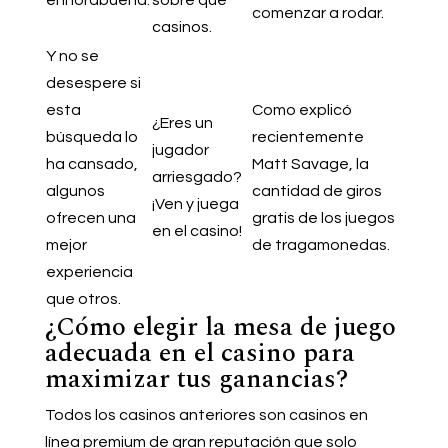
enhorabuena.
sobre qué
comenzar a rodar.
casinos.
Y no se
desespere si
esta
Como explicó
¿Eres un
búsqueda lo
recientemente
jugador
ha cansado,
Matt Savage, la
arriesgado?
algunos
cantidad de giros
¡Ven y juega
ofrecen una
gratis de los juegos
en el casino!
mejor
de tragamonedas.
experiencia
que otros.
¿Cómo elegir la mesa de juego
adecuada en el casino para
maximizar tus ganancias?
Todos los casinos anteriores son casinos en
línea premium de gran reputación que solo