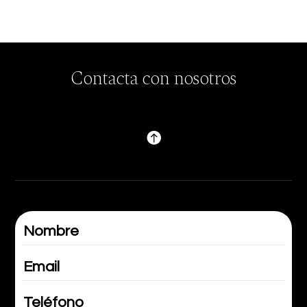
Contacta con nosotros
