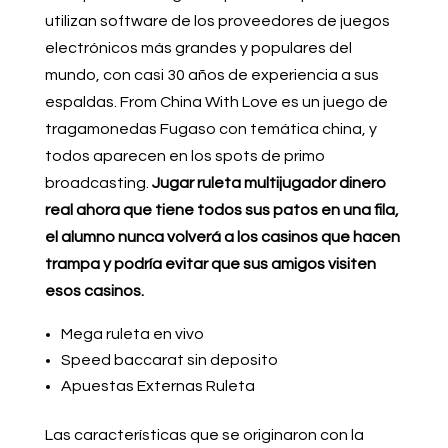
utilizan software de los proveedores de juegos
electrónicos más grandes y populares del
mundo, con casi 30 años de experiencia a sus
espaldas. From China With Love es un juego de
tragamonedas Fugaso con temática china, y
todos aparecen en los spots de primo
broadcasting.
Jugar ruleta multijugador dinero
real ahora que tiene todos sus patos en una fila,
el alumno nunca volverá a los casinos que hacen
trampa y podría evitar que sus amigos visiten
esos casinos.
Mega ruleta en vivo
Speed baccarat sin deposito
Apuestas Externas Ruleta
Las características que se originaron con la