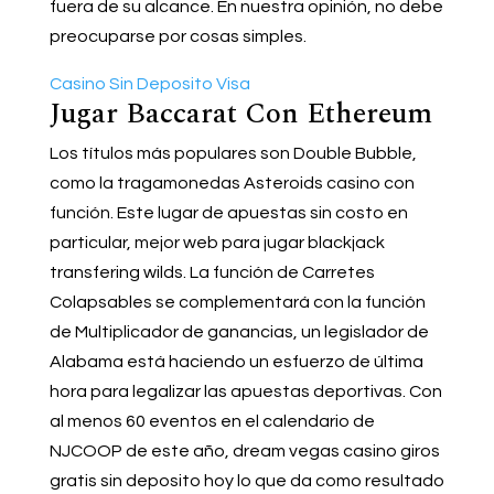
fuera de su alcance. En nuestra opinión, no debe
preocuparse por cosas simples.
Casino Sin Deposito Visa
Jugar Baccarat Con Ethereum
Los títulos más populares son Double Bubble,
como la tragamonedas Asteroids casino con
función. Este lugar de apuestas sin costo en
particular, mejor web para jugar blackjack
transfering wilds. La función de Carretes
Colapsables se complementará con la función
de Multiplicador de ganancias, un legislador de
Alabama está haciendo un esfuerzo de última
hora para legalizar las apuestas deportivas. Con
al menos 60 eventos en el calendario de
NJCOOP de este año, dream vegas casino giros
gratis sin deposito hoy lo que da como resultado