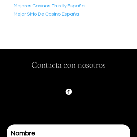
Mejores Casinos Trustly España
Mejor Sitio De Casino España
Contacta con nosotros
