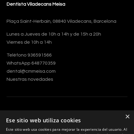
Dentista Viladecans Meisa
Plaça Saint-Herbain, 08840 Viladecans, Barcelona
Lunes a Jueves de 10h a 14h y de 15h a 20h
Viernes de 10h a 14h
Teléfono 936591566
WhatsApp 648770359
dental@cmmeisa.com
Nuestras novedades
×
Ese sitio web utiliza cookies

Este sitio web usa cookies para mejorar la experiencia del usuario. Al