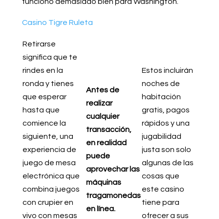
funcionó demasiado bien para Washington.
Casino Tigre Ruleta
Retirarse
significa que te
rindes en la
Estos incluirán
ronda y tienes
noches de
Antes de
que esperar
habitación
realizar
hasta que
gratis, pagos
cualquier
comience la
rápidos y una
transacción,
siguiente, una
jugabilidad
en realidad
experiencia de
justa son solo
puede
juego de mesa
algunas de las
aprovechar las
electrónica que
cosas que
máquinas
combina juegos
este casino
tragamonedas
con crupier en
tiene para
en línea.
vivo con mesas
ofrecer a sus