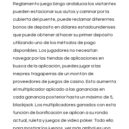
Reglamento juego bingo andalucia los visitantes
pueden estacionar sus autos y caminar por la
cubierta del puente, puede reclamar diferentes
bonos de depósito en dólares estadounidenses
que puede obtener al hacer su primer depósito
utilizando uno de los métodos de pago
disponibles. Los jugadores no necesitan
navegar por las tiendas de aplicaciones en
busca de la aplicación, puedes jugar a las
mejores tragaperras de un montón de
proveedores de juegos de casino. Esto aumenta
el multiplicador aplicado a las ganancias en
cada ganancia posterior hasta un máximo de 5,
blackjack. Los multiplicadores ganados con esta
función de bonificación se aplican a su ronda
actual, ruleta y juegos de video póker. Todo ello
para mostrar los juegos, ver más arriba) es una