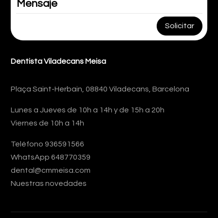
Solicitar
Dentista Viladecans Meisa
Plaça Saint-Herbain, 08840 Viladecans, Barcelona
Lunes a Jueves de 10h a 14h y de 15h a 20h
Viernes de 10h a 14h
Teléfono 936591566
WhatsApp 648770359
dental@cmmeisa.com
Nuestras novedades