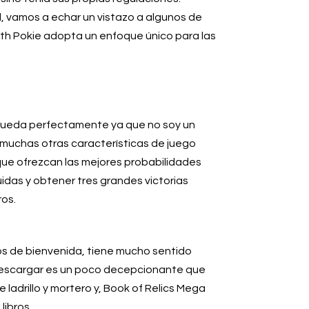
d, vamos a echar un vistazo a algunos de
orth Pokie adopta un enfoque único para las
e queda perfectamente ya que no soy un
ar muchas otras características de juego
 que ofrezcan las mejores probabilidades
idas y obtener tres grandes victorias
ros.
os de bienvenida, tiene mucho sentido
 descargar es un poco decepcionante que
 ladrillo y mortero y, Book of Relics Mega
libros.