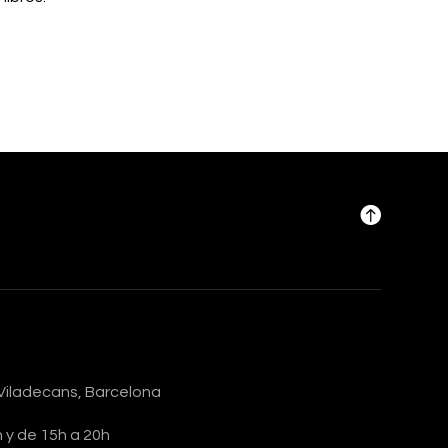

 Viladecans, Barcelona
 y de 15h a 20h