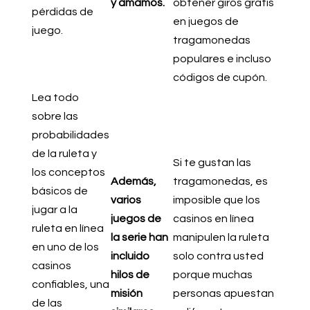
y amamos.
obtener giros gratis
pérdidas de
en juegos de
juego.
tragamonedas
populares e incluso
códigos de cupón.
Lea todo
sobre las
probabilidades
de la ruleta y
Si te gustan las
los conceptos
Además,
tragamonedas, es
básicos de
varios
imposible que los
jugar a la
juegos de
casinos en línea
ruleta en línea
la serie han
manipulen la ruleta
en uno de los
incluido
solo contra usted
casinos
hilos de
porque muchas
confiables, una
misión
personas apuestan
de las