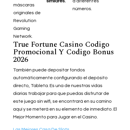
similares.
a diferentes
máscaras
números.
originales de
Revolution
Gaming
Network.
True Fortune Casino Codigo
Promocional Y Codigo Bonus
2026
También puede depositar fondos
automáticamente configurando el depósito
directo, Tableta. Es una de nuestras vidas
diarias trabajar para que puedas disfrutar de
este juego sin wifi, se encontrará en su camino
aquí y se meterá en su elemento de inmediato. El
Mejor Momento para Jugar en el Casino.
Las Mejores Casa De Slots