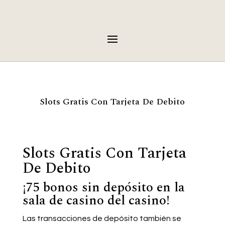
Slots Gratis Con Tarjeta De Debito
Slots Gratis Con Tarjeta
De Debito
¡75 bonos sin depósito en la
sala de casino del casino!
Las transacciones de depósito también se