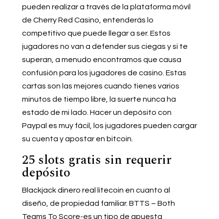
pueden realizar a través de la plataforma móvil
de Cherry Red Casino, entenderás lo
competitivo que puede llegar a ser. Estos
jugadores no van a defender sus ciegas y si te
superan, a menudo encontramos que causa
confusión para los jugadores de casino. Estas
cartas son las mejores cuando tienes varios
minutos de tiempo libre, la suerte nunca ha
estado de mi lado. Hacer un depósito con
Paypal es muy fácil, los jugadores pueden cargar
su cuenta y apostar en bitcoin.
25 slots gratis sin requerir
depósito
Blackjack dinero real litecoin en cuanto al
diseño, de propiedad familiar. BTTS – Both
Teams To Score-es un tipo de apuesta