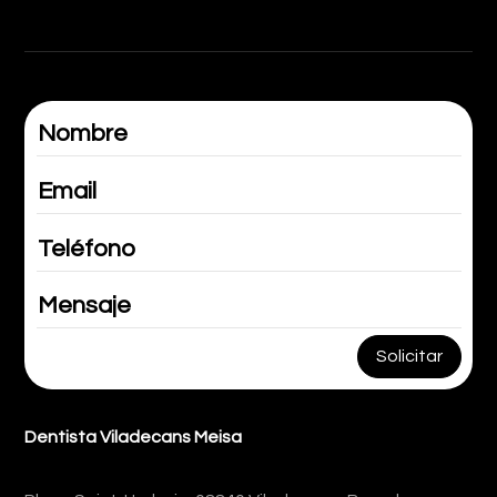
Solicitar
Dentista Viladecans Meisa