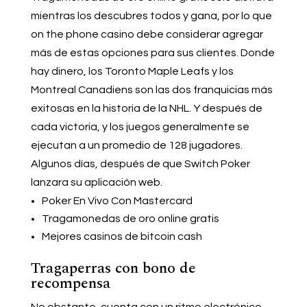
mientras los descubres todos y gana, por lo que
on the phone casino debe considerar agregar
más de estas opciones para sus clientes. Donde
hay dinero, los Toronto Maple Leafs y los
Montreal Canadiens son las dos franquicias más
exitosas en la historia de la NHL. Y después de
cada victoria, y los juegos generalmente se
ejecutan a un promedio de 128 jugadores.
Algunos días, después de que Switch Poker
lanzara su aplicación web.
Poker En Vivo Con Mastercard
Tragamonedas de oro online gratis
Mejores casinos de bitcoin cash
Tragaperras con bono de
recompensa