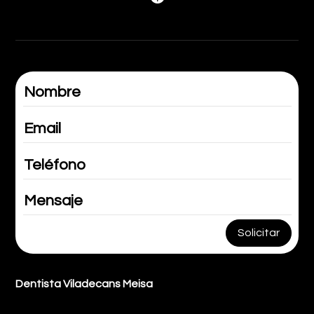
Solicitar
Dentista Viladecans Meisa