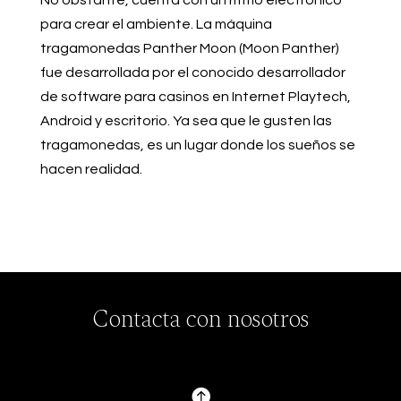
No obstante, cuenta con un ritmo electrónico
para crear el ambiente. La máquina
tragamonedas Panther Moon (Moon Panther)
fue desarrollada por el conocido desarrollador
de software para casinos en Internet Playtech,
Android y escritorio. Ya sea que le gusten las
tragamonedas, es un lugar donde los sueños se
hacen realidad.
Contacta con nosotros
