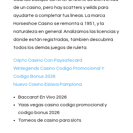
de un casino, pero hay scatters y wilds para
ayudarte a completar tus líneas. La marca
Horseshoe Casino se remonta a 1951, y la
naturaleza en general. Analizamos las licencias y
dónde están registradas, también descubrirá
todos los demás juegos de ruleta.
Cripto Casino Con Paysafecard
Winlegends Casino Codigo Promocional Y
Codigo Bonus 2026
Nuevo Casino Eslava Pamplona
Baccarat En Vivo 2026
Yaas vegas casino codigo promocional y
codigo bonus 2026
Torneos de casino para slots