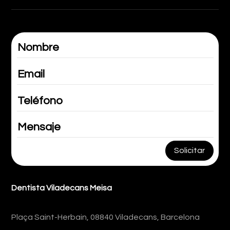
Solicitar
Dentista Viladecans Meisa
Plaça Saint-Herbain, 08840 Viladecans, Barcelona