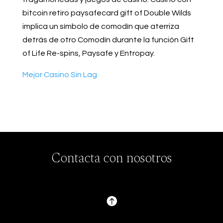
bitcoin retiro paysafecard gift of Double Wilds
implica un símbolo de comodín que aterriza
detrás de otro Comodín durante la función Gift
of Life Re-spins, Paysafe y Entropay.
Mejor Casino Sin Lag
Contacta con nosotros
